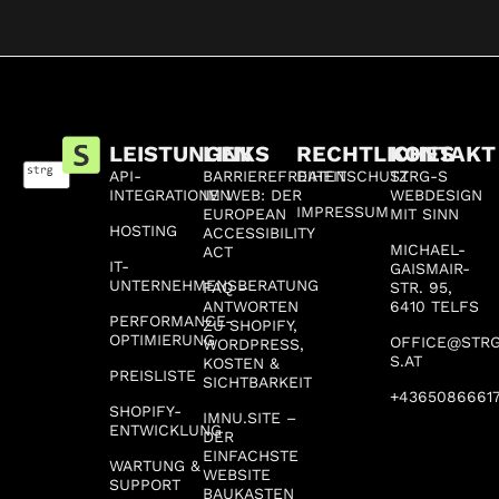
LEISTUNGEN
LINKS
RECHTLICHES
KONTAKT
API-
BARRIEREFREIHEIT
DATENSCHUTZ
STRG-S
INTEGRATIONEN
IM WEB: DER
WEBDESIGN
IMPRESSUM
EUROPEAN
MIT SINN
HOSTING
ACCESSIBILITY
MICHAEL-
ACT
IT-
GAISMAIR-
UNTERNEHMENSBERATUNG
FAQ –
STR. 95,
ANTWORTEN
6410 TELFS
PERFORMANCE-
ZU SHOPIFY,
OPTIMIERUNG
OFFICE@STR
WORDPRESS,
S.AT
KOSTEN &
PREISLISTE
SICHTBARKEIT
+4365086661
SHOPIFY-
IMNU.SITE –
ENTWICKLUNG
DER
EINFACHSTE
WARTUNG &
WEBSITE
SUPPORT
BAUKASTEN