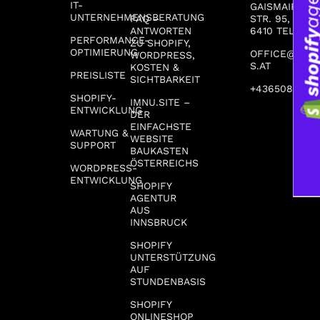
IT-
GAISMAIR-
UNTERNEHMENSBERATUNG
FAQ –
STR. 95,
ANTWORTEN
6410 TELFS
PERFORMANCE-
ZU SHOPIFY,
OPTIMIERUNG
OFFICE@STR
WORDPRESS,
S.AT
KOSTEN &
PREISLISTE
SICHTBARKEIT
+4365086661
SHOPIFY-
IMNU.SITE –
ENTWICKLUNG
DER
EINFACHSTE
WARTUNG &
WEBSITE
SUPPORT
BAUKASTEN
ÖSTERREICHS
WORDPRESS-
ENTWICKLUNG
SHOPIFY
AGENTUR
AUS
INNSBRUCK
SHOPIFY
UNTERSTÜTZUNG
AUF
STUNDENBASIS
SHOPIFY
ONLINESHOP