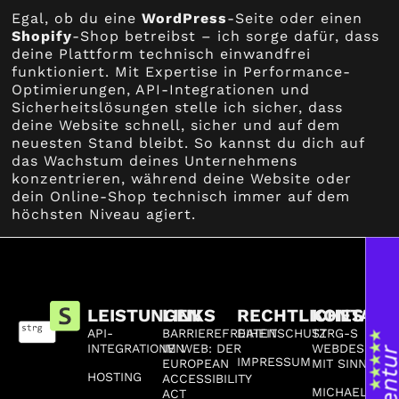
Egal, ob du eine
WordPress
-Seite oder einen
Shopify
-Shop betreibst – ich sorge dafür, dass
deine Plattform technisch einwandfrei
funktioniert. Mit Expertise in Performance-
Optimierungen, API-Integrationen und
Sicherheitslösungen stelle ich sicher, dass
deine Website schnell, sicher und auf dem
neuesten Stand bleibt. So kannst du dich auf
das Wachstum deines Unternehmens
konzentrieren, während deine Website oder
dein Online-Shop technisch immer auf dem
höchsten Niveau agiert.
LEISTUNGEN
LINKS
RECHTLICHES
KONTAKT
API-
BARRIEREFREIHEIT
DATENSCHUTZ
STRG-S
INTEGRATIONEN
IM WEB: DER
WEBDESIGN
IMPRESSUM
EUROPEAN
MIT SINN
HOSTING
ACCESSIBILITY
MICHAEL-
ACT