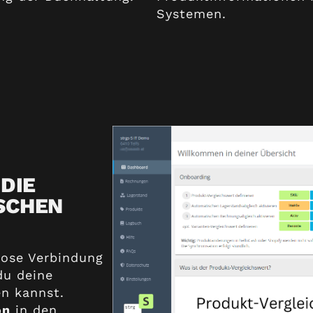
Systemen.
DIE
SCHEN
lose Verbindung
du deine
en kannst.
on
in den