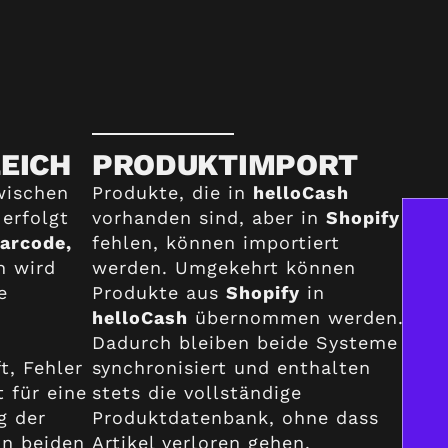
EICH
PRODUKTIMPORT
wischen
Produkte, die in
helloCash
erfolgt
vorhanden sind, aber in
Shopify
arcode,
fehlen, können importiert
h wird
werden. Umgekehrt können
e
Produkte aus
Shopify
in
helloCash
übernommen werden.
Dadurch bleiben beide Systeme
t, Fehler
synchronisiert und enthalten
 für eine
stets die vollständige
g der
Produktdatenbank, ohne dass
in beiden
Artikel verloren gehen.