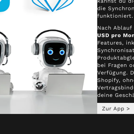
kannst du di
die Synchro
funktioniert.
Nach Ablauf 
USD pro Mo
Features, in
Synchronisa
Produktabgle
bei Fragen o
Verfügung. 
Shopify, ohn
Vertragsbind
deine Geschä
Zur App >