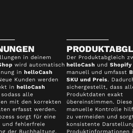
NUNGEN
PRODUKTABGL
llungen in deinem
Der Produktabgleich z
Shop
wird automatisch
helloCash
und
Shopify
hnung in
helloCash
manuell und umfasst
B
. Neue Kunden werden
SKU und Preis
. Dadurc
ekt in
helloCash
sichergestellt, dass all
 sodass alle
Produktdaten exakt
en mit den korrekten
übereinstimmen. Diese
ten erfasst werden.
manuelle Kontrolle hilf
ozess sorgt für eine
zu vermeiden und sorgt
e und fehlerfreie
konsistente Darstellun
ng der Buchhaltung.
Produktinformationen 