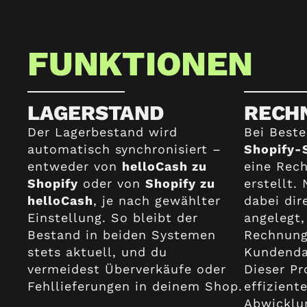
FUNKTIONEN
LAGERSTAND
RECH
Der Lagerbestand wird
Bei Beste
automatisch synchronisiert –
Shopify-
entweder von
helloCash zu
eine Rec
Shopify
oder von
Shopify zu
erstellt
helloCash
, je nach gewählter
dabei dir
Einstellung. So bleibt der
angelegt,
Bestand in beiden Systemen
Rechnung
stets aktuell, und du
Kundenda
vermeidest Überverkäufe oder
Dieser Pr
Fehllieferungen in deinem Shop.
effizient
Abwicklu