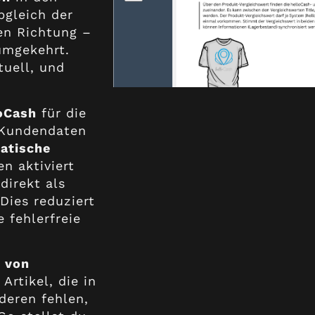
Abgleich der
en Richtung –
umgekehrt.
tuell, und
.
oCash
für die
e Kundendaten
atische
n aktiviert
direkt als
Dies reduziert
 fehlerfreie
h von
rtikel, die in
deren fehlen,