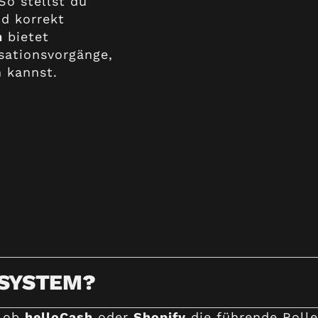
So stellst du
nd korrekt
h
bietet
isationsvorgänge,
 kannst.
 SYSTEM?
, ob
helloCash
oder
Shopify
die führende Rolle