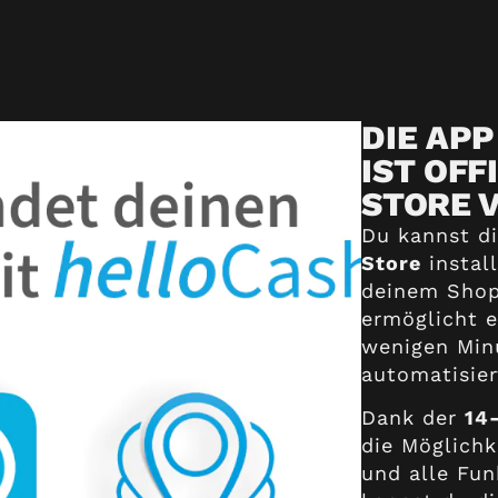
DIE AP
IST OFF
STORE 
Du kannst d
Store
instal
deinem Shop 
ermöglicht e
wenigen Minu
automatisier
Dank der
14
die Möglichk
und alle Fu